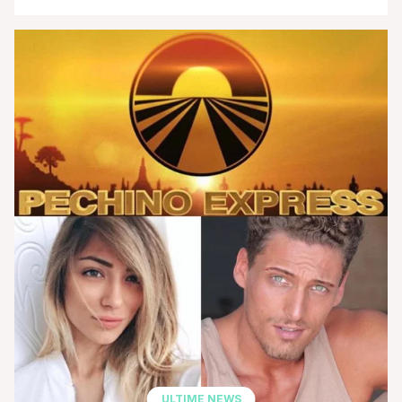
QUI), anche Asia Argento in coppia con Vera
Gemma, figlia del celebre attore Giuliano Gemma e
l'ex gieffino Gennaro Lillio in coppia con Luciano
Punzo. Le puntante sono state già registrate nelle [']
ULTIME NEWS