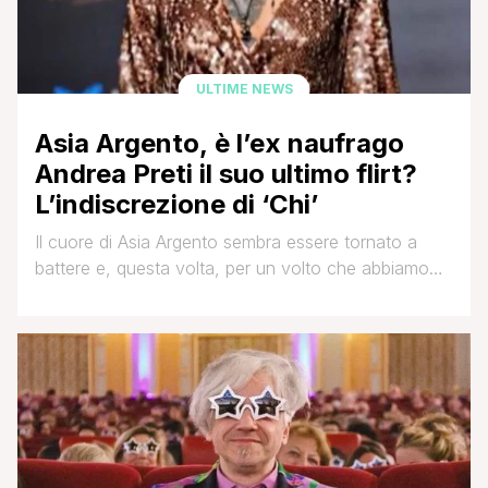
ULTIME NEWS
Asia Argento, è l’ex naufrago
Andrea Preti il suo ultimo flirt?
L’indiscrezione di ‘Chi’
Il cuore di Asia Argento sembra essere tornato a
battere e, questa volta, per un volto che abbiamo
già visto nelle vesti di naufrago all'Isola dei Famosi
nel 2016: Andrea Preti. Asia dopo il difficile e
controverso periodo buio successivo alla
scomparsa del compagno Anthony Bourdain e
all'ondata di polemiche relative alle molestie subite
dal produttore statunitense [']