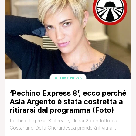
Thailandia, la Cina e la Corea del Sud. In attesa di
vederli all'opera [']
ULTIME NEWS
‘Pechino Express 8’, ecco perché
Asia Argento è stata costretta a
ritirarsi dal programma (Foto)
Pechino Express 8, il reality di Rai 2 condotto da
Costantino Della Gherardesca prenderà il via a
febbraio 2020. Nel cast (che vi abbiamo anticipato