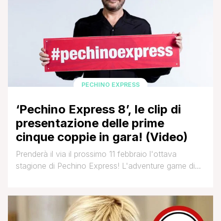
violenza sulle donne [']
PECHINO EXPRESS
‘Pechino Express 8’, le clip di
presentazione delle prime
cinque coppie in gara! (Video)
Prenderà il via il prossimo 11 febbraio l'ottava
stagione di Pechino Express! L'adventure game di
RaiDue condotto ancora una volta da Costantino
Della Gherardesca è pronto a tornare con nuovi
protagonisti impegnati quest'anno in un meraviglioso
ma anche difficoltoso viaggio attraverso la