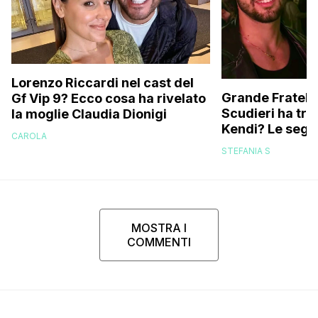
Lorenzo Riccardi nel cast del
Grande Fratello
Gf Vip 9? Ecco cosa ha rivelato
Scudieri ha tra
la moglie Claudia Dionigi
Kendi? Le segna
CAROLA
replica dell’ex 
STEFANIA S
MOSTRA I
COMMENTI