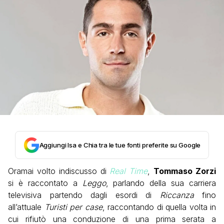
Aggiungi Isa e Chia tra le tue fonti preferite su Google
Oramai volto indiscusso di
Real Time
,
Tommaso Zorzi
si è raccontato a
Leggo
, parlando della sua carriera
televisiva partendo dagli esordi di
Riccanza
fino
all’attuale
Turisti per case
, raccontando di quella volta in
cui rifiutò una conduzione di una prima serata a