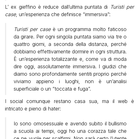
L’ ex gieffino è reduce dall’ultima puntata di
Turisti per
case
, un’esperienza che definisce “immersiva”:
Turisti per case
è un programma molto faticoso
da girare. Per ogni singola puntata siamo via tre o
quattro giorni, a seconda della distanza, perché
dobbiamo effettivamente dormire in ogni struttura.
È un’esperienza totalizzante e, come va di moda
dire oggi, assolutamente immersiva. I giudizi che
diamo sono profondamente sentiti proprio perché
viviamo appieno i luoghi, non è un’analisi
superficiale o un “toccata e fuga”.
I social comunque restano casa sua, ma il web è
intricato e pieno di hater:
Io sono omosessuale e avendo subito il bullismo
a scuola ai tempi, oggi ho una corazza tale che
ce ne vuole per scalfirmi. Non sarà certo l’utente