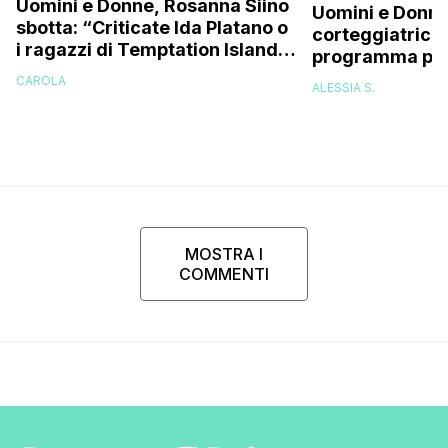
Uomini e Donne, Rosanna Siino
Uomini e Donne
sbotta: “Criticate Ida Platano o
corteggiatrice:
i ragazzi di Temptation Island
programma pres
perché vi rode il cul* che…”
e mi riempirono 
CAROLA
ALESSIA S.
presi talmente
MOSTRA I
COMMENTI