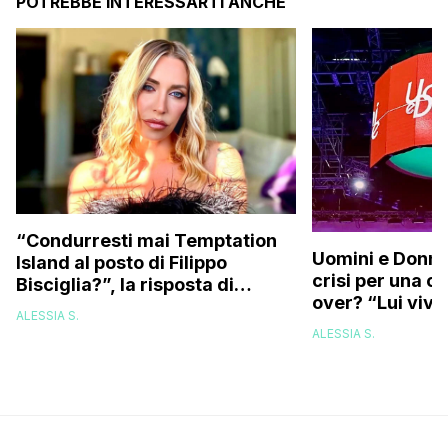
POTREBBE INTERESSARTI ANCHE
“Condurresti mai Temptation
Uomini e Donne,
Island al posto di Filippo
crisi per una c
Bisciglia?”, la risposta di
over? “Lui vive
Karina Cascella: “Andrei di
ALESSIA S.
corsa, l’unico problema è
ALESSIA S.
che…”