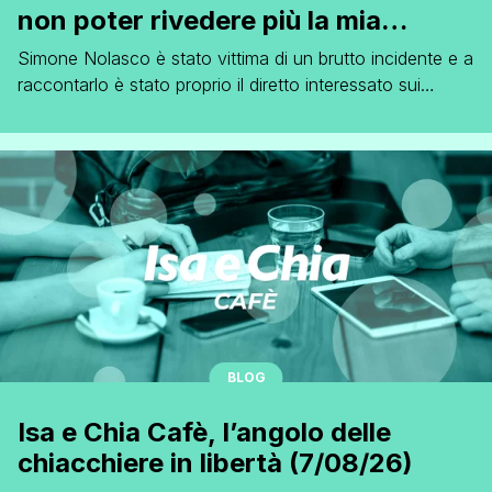
non poter rivedere più la mia
famiglia”
Simone Nolasco è stato vittima di un brutto incidente e a
raccontarlo è stato proprio il diretto interessato sui
social. Il ballerino professionista di Amici infatti ha
pubblicato una foto in cui si mostra felice. L'espressione
è ironica: linguaccia in una smorfia e un sorriso. Peccato
però che la stessa foto è stata scattata da [']
BLOG
Isa e Chia Cafè, l’angolo delle
chiacchiere in libertà (7/08/26)