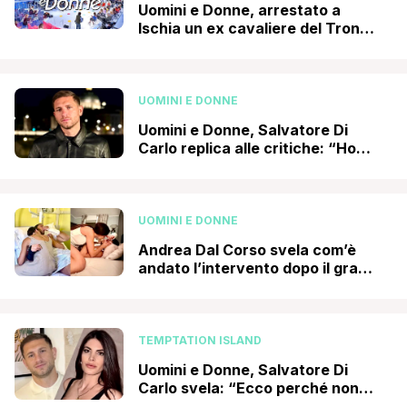
Uomini e Donne, arrestato a
Ischia un ex cavaliere del Trono
over per possesso di documenti
falsi e truffa
UOMINI E DONNE
Uomini e Donne, Salvatore Di
Carlo replica alle critiche: “Ho
scelto di proteggere la madre di
mio figlio perché…”
UOMINI E DONNE
Andrea Dal Corso svela com’è
andato l’intervento dopo il grave
incidente: “Procedura delicata
ma necessaria, ecco cosa mi
aspetta ora”
TEMPTATION ISLAND
Uomini e Donne, Salvatore Di
Carlo svela: “Ecco perché non
mi faccio mai vedere con