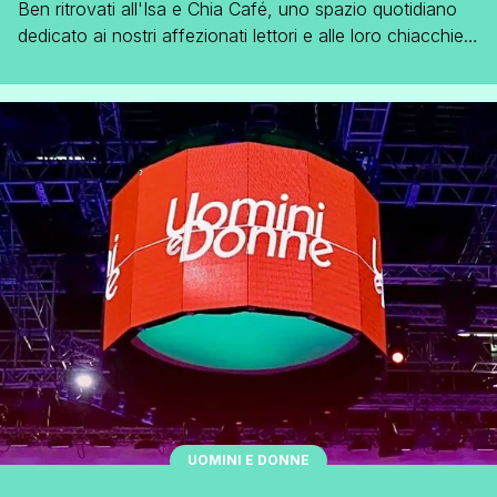
Ben ritrovati all'Isa e Chia Café, uno spazio quotidiano
dedicato ai nostri affezionati lettori e alle loro chiacchiere
in libertà. Nei commenti a questo post potrete parlare del
più e del meno, cazz*ggiare, conoscervi e scherzare tra
di voi, senza dover spettegolare necessariamente sui
gossip del momento. Buone chiacchiere!
UOMINI E DONNE