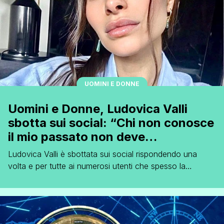
UOMINI E DONNE
Uomini e Donne, Ludovica Valli
sbotta sui social: “Chi non conosce
il mio passato non deve
permettersi di parlare”
Ludovica Valli è sbottata sui social rispondendo una
volta e per tutte ai numerosi utenti che spesso la
criticano. Solamente qualche settimana fa, la sorella
Beatrice, aveva parecchio fatto mormorare il web in
seguito ad alcune esternazioni circa il rapporto con le
sorelle, in particolare proprio con Ludovica: Ci piacciono