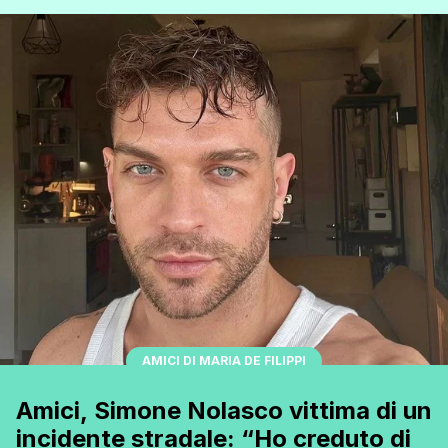
nel villaggio delle tentazioni dopo un anno e otto mesi di
fidanzamento e hanno avuto un percorso
profondamente diverso. Mentre Soraya si è avvicinata al
single Dimitri e ha ribadito [']
AMICI DI MARIA DE FILIPPI
Amici, Simone Nolasco vittima di un
incidente stradale: “Ho creduto di