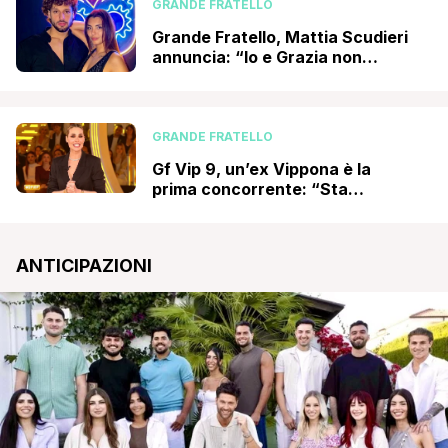
GRANDE FRATELLO
Grande Fratello, Mattia Scudieri
annuncia: “Io e Grazia non
stiamo più insieme, tante cose
non stavano funzionando e…”
GRANDE FRATELLO
Gf Vip 9, un’ex Vippona è la
prima concorrente: “Sta
preparando il ritorno”,
l’indiscrezione
ANTICIPAZIONI