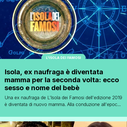
cose diverse. Abbiamo un rapporto. [']
L'ISOLA DEI FAMOSI
Isola, ex naufraga è diventata
mamma per la seconda volta: ecco
sesso e nome del bebè
Una ex naufraga de L’Isola dei Famosi dell'edizione 2019
è diventata di nuovo mamma. Alla conduzione all'epoca
c'era Alessia Marcuzzi. Stiamo parlando della conduttrice
di X-Style Giorgia Venturini già mamma della piccola
Sole. Dopo il matrimonio con l’imprenditore Marco De