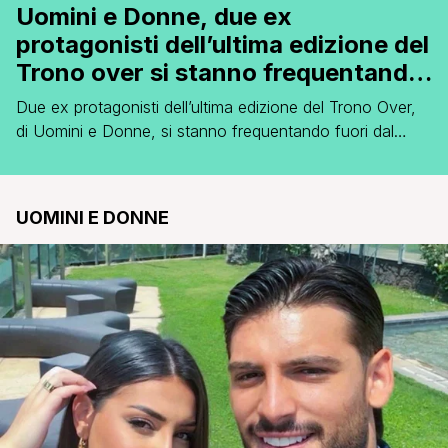
Uomini e Donne, due ex
protagonisti dell’ultima edizione del
Trono over si stanno frequentando
fuori dal programma: ecco chi sono
Due ex protagonisti dell’ultima edizione del Trono Over,
di Uomini e Donne, si stanno frequentando fuori dal
programma. Questa è la segnalazione che sta facendo
discutere nelle ultime ore soprattutto perchè, nel corso
della trasmissione, il percorso di questa coppia è stato
UOMINI E DONNE
abbastanza burrascoso. Parliamo di Edoardo Nestori e
Paola Fatuzzo, protagonisti di numerosi infuocati [']