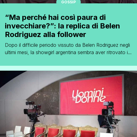
GOSSIP
“Ma perché hai così paura di
invecchiare?”: la replica di Belen
Rodriguez alla follower
Dopo il difficile periodo vissuto da Belen Rodriguez negli
ultimi mesi, la showgirl argentina sembra aver ritrovato il
sorriso e la serenità, anche grazie all’affetto e alla
vicinanza della sua famiglia, degli ex compagni Stefano
de Martino e Antonino Spinalbese e al nuovo fidanzato,
che le è stato sempre accanto. Dopo che il periodo più
[']