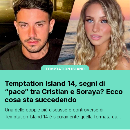
Santis, Giorgia ha dato alla luce la sua prima figlia, ma
alla nascita le cose non sono andate come sperato. [']
TEMPTATION ISLAND
Temptation Island 14, segni di
“pace” tra Cristian e Soraya? Ecco
cosa sta succedendo
Una delle coppie più discusse e controverse di
Temptation Island 14 è sicuramente quella formata da
Cristian Mascolino e Soraya Sabetta. I due sono entrati