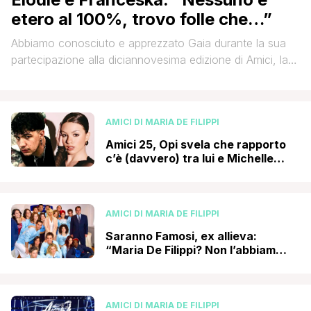
etero al 100%, trovo folle che…”
Abbiamo conosciuto e apprezzato Gaia durante la sua
partecipazione alla diciannovesima edizione di Amici, la
sua edizione è stata una delle più particolari e intense
anche a causa della pandemia di quel periodo che aveva
notevolmente ridotto la presenza del pubblico.
AMICI DI MARIA DE FILIPPI
Nonostante tutto la giovane è riuscita a trionfare e da
quel momento la sua carriera è andata [']
Amici 25, Opi svela che rapporto
c’è (davvero) tra lui e Michelle
Cavallaro
AMICI DI MARIA DE FILIPPI
Saranno Famosi, ex allieva:
“Maria De Filippi? Non l’abbiamo
quasi mai vista. Noi evaporati
come fantasmi, voglio credere
che…”
AMICI DI MARIA DE FILIPPI