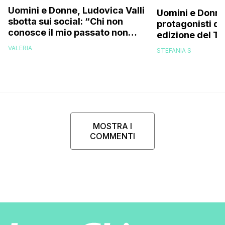
Uomini e Donne, Ludovica Valli
Uomini e Donne
sbotta sui social: “Chi non
protagonisti de
conosce il mio passato non
edizione del Tr
deve permettersi di parlare”
stanno frequen
VALERIA
STEFANIA S
programma: ec
MOSTRA I
COMMENTI