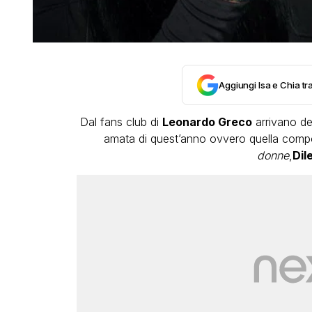
Aggiungi Isa e Chia tra
Dal fans club di
Leonardo Greco
arrivano del
amata di quest’anno ovvero quella comp
donne
,
Dil