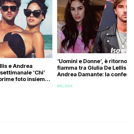
‘Uomini e Donne’, è ritorno di
llis e Andrea
fiamma tra Giulia De Lellis e
 settimanale ‘Chi’
Andrea Damante: la confer
 prime foto insieme
definitiva! (Video)
rno di fiamma
MELISSA