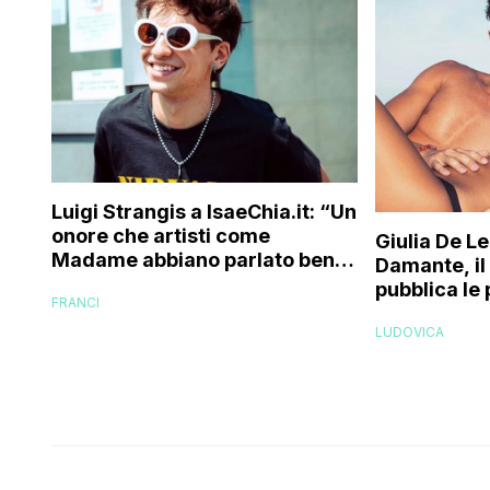
Luigi Strangis a IsaeChia.it: “Un
onore che artisti come
Giulia De Le
Madame abbiano parlato bene
Damante, il
di me, ma prima di pensare alle
pubblica le
FRANCI
collaborazioni vorrei
dopo il rito
costruirmi con la mia musica”
LUDOVICA