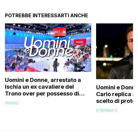
POTREBBE INTERESSARTI ANCHE
Uomini e Donne, arrestato a
Ischia un ex cavaliere del
Uomini e Donne
Trono over per possesso di
Carlo replica al
documenti falsi e truffa
scelto di prot
FRANCI
di mio figlio p
STEFANIA S