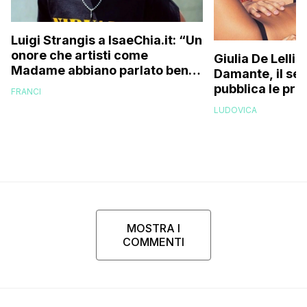
Luigi Strangis a IsaeChia.it: “Un
onore che artisti come
Giulia De Lelli
Madame abbiano parlato bene
Damante, il set
di me, ma prima di pensare alle
pubblica le pri
FRANCI
collaborazioni vorrei
dopo il ritorno
LUDOVICA
costruirmi con la mia musica”
MOSTRA I
COMMENTI