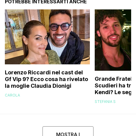
POTREBBE INTERESSARTI ANCHE
Lorenzo Riccardi nel cast del
Grande Fratello
Gf Vip 9? Ecco cosa ha rivelato
Scudieri ha tra
la moglie Claudia Dionigi
Kendi? Le segna
CAROLA
replica dell’ex 
STEFANIA S
MOSTRA I