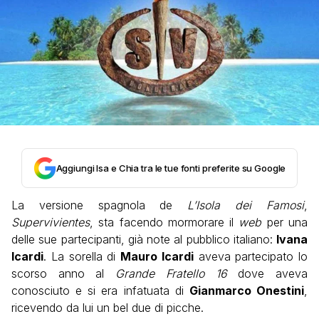
Aggiungi Isa e Chia tra le tue fonti preferite su Google
La versione spagnola de
L’Isola dei Famosi
,
Supervivientes
, sta facendo mormorare il
web
per una
delle sue partecipanti, già note al pubblico italiano:
Ivana
Icardi
. La sorella di
Mauro Icardi
aveva partecipato lo
scorso anno al
Grande Fratello 16
dove aveva
conosciuto e si era infatuata di
Gianmarco Onestini
,
ricevendo da lui un bel due di picche.