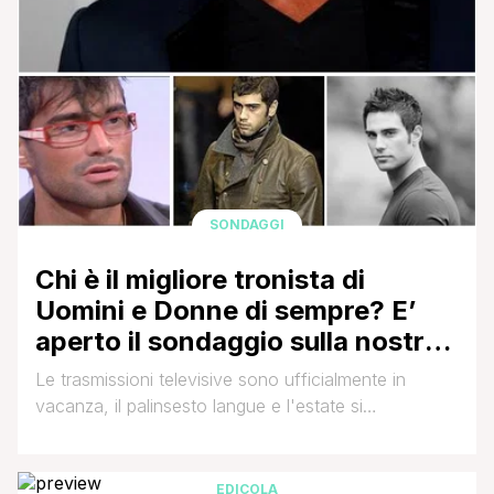
SONDAGGI
Chi è il migliore tronista di
Uomini e Donne di sempre? E’
aperto il sondaggio sulla nostra
fanpage: votate!
Le trasmissioni televisive sono ufficialmente in
vacanza, il palinsesto langue e l'estate si
preannuncia afosa. Cosa c'è di meglio di un bel
girone di sondaggi per eleggere i migliori personaggi
nati dai programmi di Maria De Filippi? Tronisti,
EDICOLA