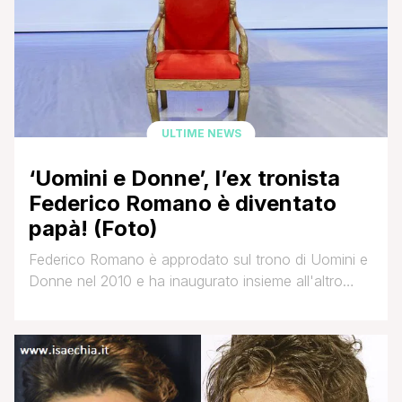
ULTIME NEWS
‘Uomini e Donne’, l’ex tronista
Federico Romano è diventato
papà! (Foto)
Federico Romano è approdato sul trono di Uomini e
Donne nel 2010 e ha inaugurato insieme all'altro
tronista Leonardo Greco il format L'amore non ha
età, che vedeva protagoniste corteggiatrici dai 20 ai
40 anni d'età. Il percorso di Federico all'interno del
programma condotto da Maria De Filippi è terminato
con un finale decisamente atipico: [']