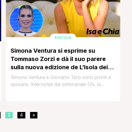
EDICOLA
Simona Ventura si esprime su
Tommaso Zorzi e dà il suo parere
sulla nuova edizione de L’Isola dei
famosi
Simona Ventura e Giovanni Terzi sono pronti a
sposarsi. Intervistati dal settimanale Chi, la
conduttrice e il suo compagno hanno rivelato di
voler convolare a nozze appena non sarà più
necessario indossare le mascherine. 'Deve
essere una festa e non può essere una festa in
3
4
»
questo momento. E poi vogliamo che ci siano
tutti: amici, [']