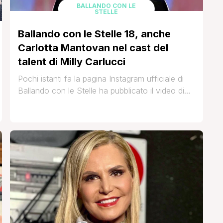
BALLANDO CON LE
STELLE
Ballando con le Stelle 18, anche
Carlotta Mantovan nel cast del
talent di Milly Carlucci
Pochi istanti fa la pagina Instagram ufficiale di
Ballando con le Stelle ha pubblicato il video di
presentazione di una nuova concorrente dello
show di Milly Carlucci. Si tratta di Carlotta
Mantovan, moglie di uno storico e amatissimo
conduttore, il compianto Fabrizio Frizzi: È
Carlotta Mantovan la quarta concorrente
ufficiale di Ballando con le Stelle [']