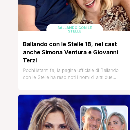
BALLANDO CON LE
STELLE
Ballando con le Stelle 18, nel cast
anche Simona Ventura e Giovanni
Terzi
Pochi istanti fa, la pagina ufficiale di Ballando
con le Stelle ha reso noti i nomi di altri due
aspiranti ballerini dello show di Milly Carlucci.
Scenderanno in pista Simona Ventura e il suo
compagno, il giornalista Giovanni Terzi! Ecco
l'annuncio ufficiale: Simona Ventura e Giovanni
Terzi, una coppia strepitosa sulla pista di
Ballando con [']