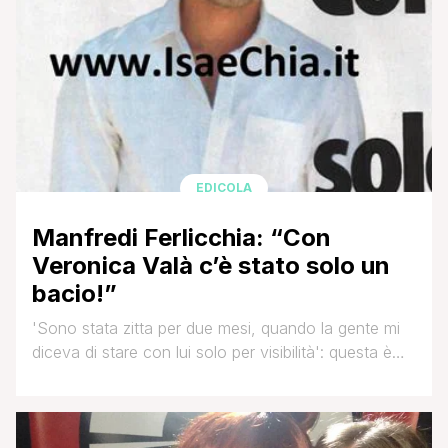
EDICOLA
Manfredi Ferlicchia: “Con
Veronica Valà c’è stato solo un
bacio!”
'Sono stata zitta per due mesi, quando la gente mi
diceva di stare con lui solo per visibilità': questa è
una sibillina frase che la tentatrice di Temptation
Island Veronica Valà ha scritto su Instagram, forse in
risposta all'osservazione di Manfredi Ferlicchia:
'Sempre la stessa storia, nessuna cerca notorietà,