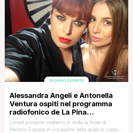
tutte sante, tutte vittime di guerra, umili, [']
PECHINO EXPRESS
Alessandra Angeli e Antonella
Ventura ospiti nel programma
radiofonico de La Pina
raccontano la loro avventura a
Lunedì prossimo vedremo in onda la finale di
‘Pechino Express’
Pechino Express in occasione della quale le coppie