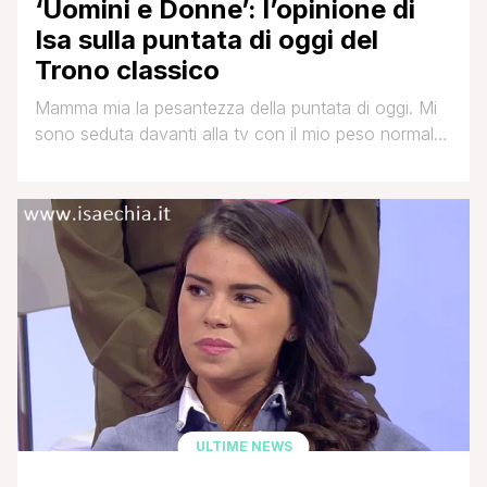
‘Uomini e Donne’: l’opinione di
Isa sulla puntata di oggi del
Trono classico
Mamma mia la pesantezza della puntata di oggi. Mi
sono seduta davanti alla tv con il mio peso normale
e quando mi sono alzata almeno 20 chili di
pesantezza me li sono portati dietro. La partenza era
sembrata promettente con l'esterna tra Jonas
Berami e Cinzia che ha dato un senso all'esistenza
di quest'ultima ovvero [']
ULTIME NEWS