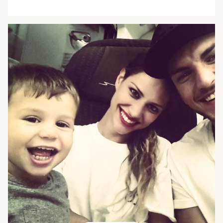
superstiti si sfideranno per la vittoria finale
nell'incantevole isola indonesiana di Bali, ma intanto
durante la semifinale una coppia ha dovuto
rinunciare per sempre alla possibilità di trionfare. La
coppia in questione è quella delle #Cattive formata
da Alessandra Angeli detta Angelina e [']