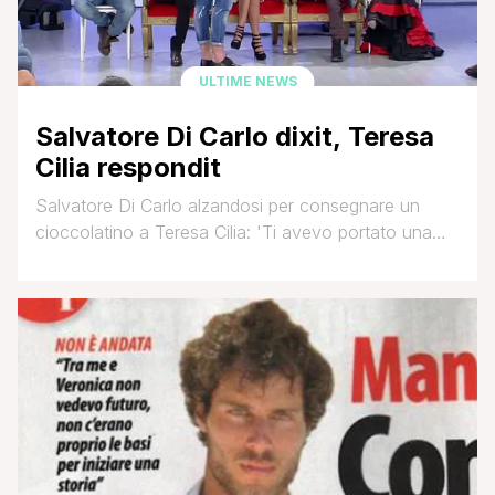
ULTIME NEWS
Salvatore Di Carlo dixit, Teresa
Cilia respondit
Salvatore Di Carlo alzandosi per consegnare un
cioccolatino a Teresa Cilia: 'Ti avevo portato una
sorpresa, se si può avere.. Te la volevo dare,
perché ti ho pensato tantissimo, e penso che c'ho
pure azzeccato e penso di conoscerti bene.. Tieni, è
per te, aprilo!' Teresa Cilia: 'No!' Salvatore Di Carlo:
'Come no? Chi non [']