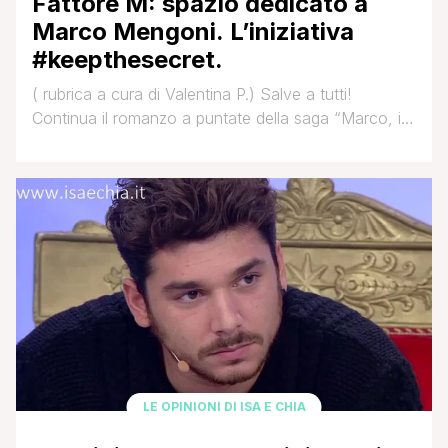
Fattore M: spazio dedicato a
Marco Mengoni. L’iniziativa
#keepthesecret.
( rubrica a cura di Valentina P.) Salve a tutti!
Continua il romanzo a puntate della saga “Marco, il
nuovo disco e i suoi misteri”. Dopo la notizia bomba
della scorsa settimana, e l’annuncio della prossima
uscita del nuovo progetto discografico “in due
grandi tempi” a partire da gennaio 2015, ecco che a
poche ore di [']
LE OPINIONI DI ISA E CHIA