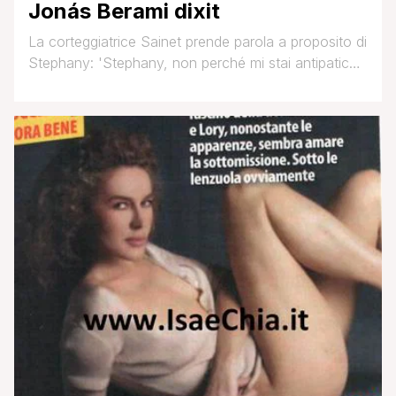
Jonás Berami dixit
La corteggiatrice Sainet prende parola a proposito di
Stephany: 'Stephany, non perché mi stai antipatica,
però.. La scorsa puntata ero in treno con lei, e
praticamente non faceva altro che screditare i
tronisti, convinta di andare a casa.. Dicendo 'Non
me ne frega niente', 'Son dei cessi, non me ne
frega niente'..' Jonás Berami: 'Brava.. [']