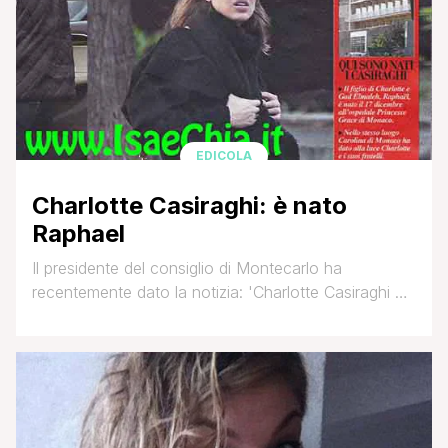
EDICOLA
Charlotte Casiraghi: è nato
Raphael
Il presidente del consiglio di Montecarlo ha
recentemente dato la notizia: 'Charlotte Casiraghi e
Gad Elmaleh sono lieti di annunciare la nascita del
loro primo figlio Raphael, a Monaco il 17 dicembre
2013'. L'attore e compagno di Charlotte ha
recentemente dichiarato al settimanale People
(facendo arricciare il nasino a Carolina): 'C'è tanta
gioia, tanto entusiasmo. [']