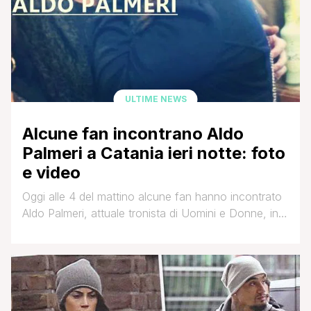
ULTIME NEWS
Alcune fan incontrano Aldo
Palmeri a Catania ieri notte: foto
e video
Oggi alle 4 del mattino alcune fan hanno incontrato
Aldo Palmeri, attuale tronista di Uomini e Donne, in
un bar di Catania insieme ai suoi amici. Dalla
fanpage ufficiale del tronista su Facebook eccovi
resoconti, foto ed un paio di video: E qui il
resoconto di un'altra ragazza con due brevi video: