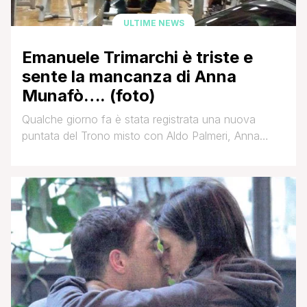
ULTIME NEWS
Emanuele Trimarchi è triste e
sente la mancanza di Anna
Munafò…. (foto)
Qualche giorno fa è stata registrata una nuova
puntata del Trono misto con Aldo Palmeri, Anna
Munafò e Tommaso Scala che vedremo in onda
Gennaio (le anticipazioni cliccando QUI) e per il
corteggiatore di Anna, Emanuele Trimarchi, non è
andata benissimo. Dalla sua fanpage ecco cosa
scrive lo staff vicino al corteggiatore romano: Nella
gallery [']