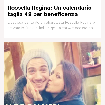
Rossella Regina: Un calendario
taglia 48 per beneficenza
L'estrosa cantante e cabarettista Rossella Regina è
arrivata in finale a Italia's got talent 4 e adesso ha
partecipato a un calendario a scopo benefico: 'In
questo periodo sto facendo un sacco di cose, tra
cui promuovere il mio libro tragicomico in rima
baciata, Indianetto, e'un calendario. Non bisogna
essere una top model e io [']