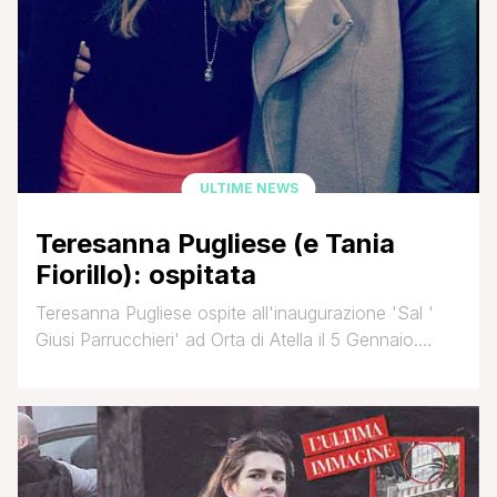
ULTIME NEWS
Teresanna Pugliese (e Tania
Fiorillo): ospitata
Teresanna Pugliese ospite all'inaugurazione 'Sal '
Giusi Parrucchieri' ad Orta di Atella il 5 Gennaio.
Presente anche Tania Fiorillo. Mely