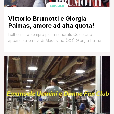
EDICOLA
Vittorio Brumotti e Giorgia
Palmas, amore ad alta quota!
Bellissimi, e sempre più innamorati. Così sono
apparsi sulle nevi di Madesimo (SO) Giorgia Palmas
e Vittorio Brumotti, che da quando si sono
conosciuti a Paperissima Sprint, non si sono lasciati
più. Il campione di bike trial, come al suo solito, si è
esibito in una serie di acrobazie, ma l'ex naufraga lo
guardava tranquilla: [']