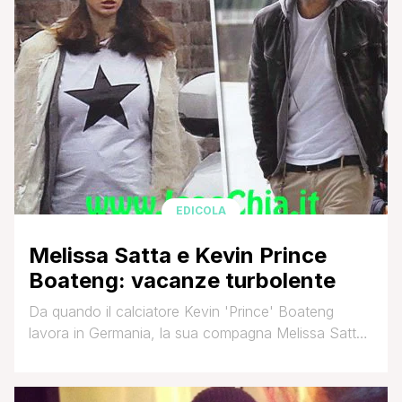
EDICOLA
Melissa Satta e Kevin Prince
Boateng: vacanze turbolente
Da quando il calciatore Kevin 'Prince' Boateng
lavora in Germania, la sua compagna Melissa Satta
si è trasferita a Düsseldorf per stare accanto a lui.
L'ex Velina ha trascorso parte delle vacanze
natalizie in terra tedesca, ma ha goduto comunque