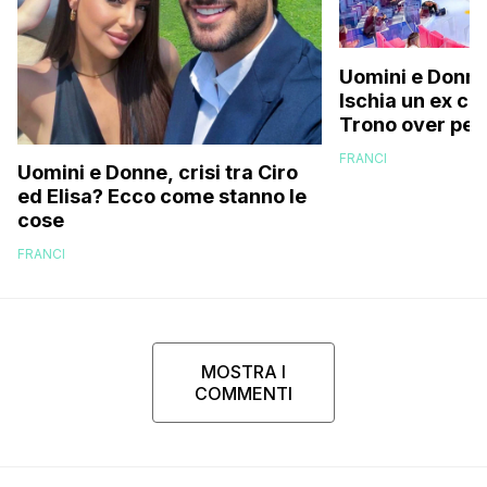
Uomini e Donne
Ischia un ex ca
Trono over per
documenti falsi
FRANCI
Uomini e Donne, crisi tra Ciro
ed Elisa? Ecco come stanno le
cose
FRANCI
MOSTRA I
COMMENTI