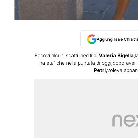
Aggiungi Isa e Chia tra
Eccovi alcuni scatti inediti di
Valeria Bigella
,
ha età’ che nella puntata di oggi,dopo aver v
Petri,
voleva abband