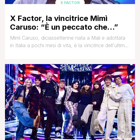
X FACTOR
X Factor, la vincitrice Mimì
Caruso: “È un peccato che…”
Mimì Caruso, diciassettenne nata a Mali e adottata
in Italia a pochi mesi di vita, è la vincitrice dell'ultima
edizione di XFactor. La cantante è stata l'unico
talento ad aver raggiunto la finale del team di
Manuel Agnelli ed anche l'unica donna ad essere
rimasta in gara. In una lunga intervista a CHI, ha
colto l'occasione per raccontarsi e svelare [']