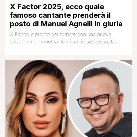
X Factor 2025, ecco quale
famoso cantante prenderà il
posto di Manuel Agnelli in giuria
X Factor è pronto per tornare con una nuova
edizione ma, nonostante il grande successo, la
giuria subirà con tutta probabilità qualche variazione.
Nelle ultime edizioni gli aspiranti cantanti sono stati
accompagnati nel percorso da Giorgia, che anche
quest'anno è stata riconfermata, e sono stati
giudicati da Achille Lauro, Jake La Furia, Paola Iezzi
e Manuel [']