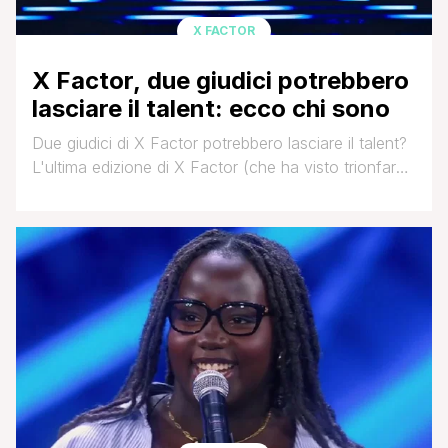
X FACTOR
X Factor, due giudici potrebbero
lasciare il talent: ecco chi sono
Due giudici di X Factor potrebbero lasciare il talent?
L'ultima edizione di X Factor (che ha visto trionfare
la cantante Mimì Caruso) potrebbe perdere uno, o
forse due, giudici. Il quartetto di giurati composto da
Manuel Agnelli, Paola Iezzi, Achille Lauro e Jake La
Furia con la conduzione di Giorgia è stato
l'esperimento più riuscito, questa edizione è stata la
più apprezzata [']