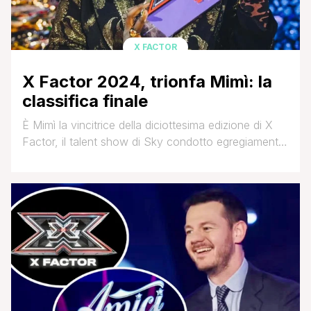
X FACTOR
X Factor 2024, trionfa Mimì: la
classifica finale
È Mimì la vincitrice della diciottesima edizione di X
Factor, il talent show di Sky condotto egregiamente
da Giorgia. La giovanissima diciassettenne di
Usmate Velate, provincia di Monza-Brianza, giudata
da Manuel Agnelli, si è aggiudicata la vittoria nella
storica finalissima di piazza del Prebiscito a Napoli.
Al secondo posto i Les Votives, al terzo I [']