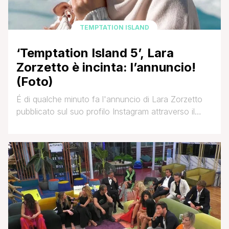
TEMPTATION ISLAND
‘Temptation Island 5’, Lara
Zorzetto è incinta: l’annuncio!
(Foto)
É di qualche minuto fa l'annuncio di Lara Zorzetto
pubblicato sul suo profilo Instagram attraverso il
quale l'ex concorrente della quinta edizione di
Temptation Island ha voluto far sapere ai suoi
follower di aspettare un bambino. Lara è nota sul
web in seguito alla sua partecipazione al docu-
reality di Canale 5 insieme al suo ex compagno
Michael De Giorgio. I [']