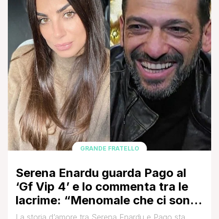
GRANDE FRATELLO
Serena Enardu guarda Pago al
‘Gf Vip 4’ e lo commenta tra le
lacrime: “Menomale che ci sono
donne come Paola Di Benedetto
La storia d’amore tra Serena Enardu e Pago sta