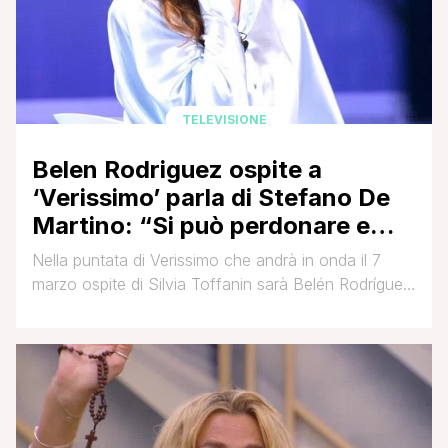
TELEVISIONE
Belen Rodriguez ospite a
‘Verissimo’ parla di Stefano De
Martino: “Si può perdonare e
ricominciare, per tre anni ho
Nella puntata di Verissimo che andrà in onda il 7
fatto fatica a trovare la voglia di
marzo ospite di Silvia Toffanin sarà Belén Rodríguez.
svegliarmi la mattina”
La showgirl argentina, dopo un lungo periodo di
separazione, ha da poco ritrovato la sua felicità
accanto al marito Stefano De Martino e al loro figlio
Santiago, “posso dire di essere tanto felice”, ha
infatti dichiarato davanti alle [']