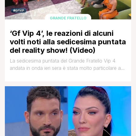
GRANDE FRATELLO
‘Gf Vip 4’, le reazioni di alcuni
volti noti alla sedicesima puntata
del reality show! (Video)
La sedicesima puntata del Grande Fratello Vip 4
andata in onda ieri sera è stata molto particolare a
causa della delicata situazione di emergenza che il
nostro paese sta vivendo in questo momento, che
inevitabilmente ha inciso anche sullo stato d'animo
degli inquilini della Casa. Alfonso Signorini ha iniziato
la puntata parlando appunto del particolare periodo
che stiamo [']