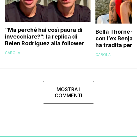
“Ma perché hai così paura di
Bella Thorne su
invecchiare?”: la replica di
con l’ex Benja
Belen Rodriguez alla follower
ha tradita per 
sostenuto che 
CAROLA
CAROLA
perché…”
MOSTRA I
COMMENTI