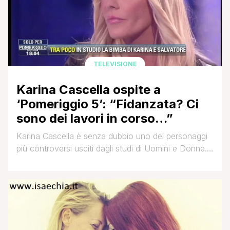
TELEVISIONE
Karina Cascella ospite a
‘Pomeriggio 5’: “Fidanzata? Ci
sono dei lavori in corso…”
Karina Cascella è senza dubbio uno dei personaggi
più controversi usciti dagli studi di Uomini e Donne.
Dopo la sua partecipazione a Vero Amore '
l'antenato di Temptation Island ' Karina è stata
fortemente voluta da Maria De Filippi come
opinionista nel suo programma pomeridiano. Gli anni
di permanenza nel pomeriggio di Canale 5 le sono [']