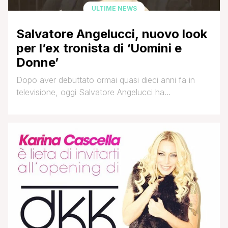
ULTIME NEWS
Salvatore Angelucci, nuovo look
per l’ex tronista di ‘Uomini e
Donne’
Dopo aver debuttato ormai quasi dieci anni fa in
televisione, oggi Salvatore Angelucci ha
abbandonato il piccolo schermo per dedicarsi anima
e corpo alla carriera di Dj che lo assorbe
completamente. E le sperimentazioni di Asal -questo
è il nome con cui è conosciuto nel mondo della
musica- non si limitano alla consolle, ma riguardano
anche il [']