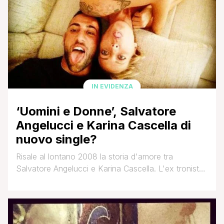
IN EVIDENZA
‘Uomini e Donne’, Salvatore
Angelucci e Karina Cascella di
nuovo single?
Risale al lontano 2008 la storia d'amore tra
Salvatore Angelucci e Karina Cascella. L'ex tronista
e l'ex opinionista di Uomini e Donne si erano
conosciuti proprio grazie ai programmi di Maria De
Filippi e, dopo una grandissima amicizia, si sono
riscoperti innamorati. Il loro legame, però, non è