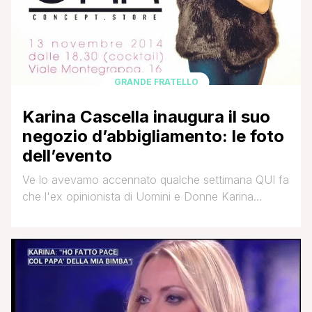
GRANDE FRATELLO
Karina Cascella inaugura il suo
negozio d’abbigliamento: le foto
dell’evento
Ve lo avevamo accennato qualche settimana QUI fa
che l'ex opinionista di Uomini e Donne Karina
Cascella avrebbe aperto un negozio di
abbigliamento in centro a Milano. E finalmente ieri si
è tenuta l'inugurazione del Dkk store, sito in Viale
Montegrappa 16. Moltissimi gli ospiti vip e i fan che
hanno voluto dare il loro [']