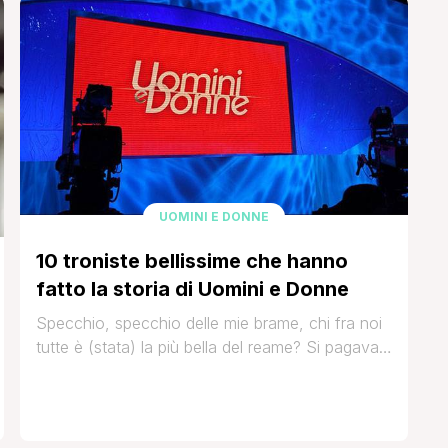
ha visto protagonisti anche l'ex coppia Matteo
Damante e Nikita Pelizon. Stiamo parlando di
Alessandro Angelucci, il fratellino di Christian [']
UOMINI E DONNE
10 troniste bellissime che hanno
fatto la storia di Uomini e Donne
Specchio, specchio delle mie brame, chi fra noi
tutte è (stata) la più bella del reame? Si pagava
ancora in lire quando nel lontano 2000 Maria De
Filippi presentò Claudia Montanarini come la
prima tronista di Uomini e Donne. Il resto è
storia. Una storia che può piacere o non può