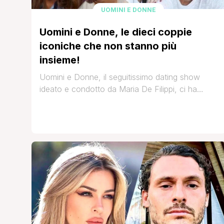
UOMINI E DONNE
Uomini e Donne, le dieci coppie
iconiche che non stanno più
insieme!
Uomini e Donne, il seguitissimo dating show
ideato e condotto da Maria De Filippi, ci ha
regalato l'inizio di tante storie d'amore e la
nascita di tante coppie iconiche, ma non tutte
hanno retto nel tempo. Oggi vogliamo ricordare
le dieci coppie più amate della storia del
programma che, però, non sono riuscite a
proseguire [']