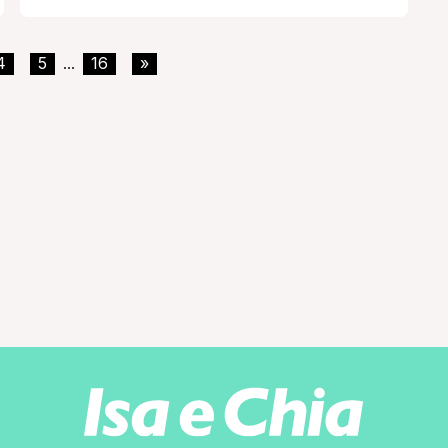
sembra proprio aver trovato la sua anima
gemella. Di Max in questi anni non si è [']
4
5
16
»
...