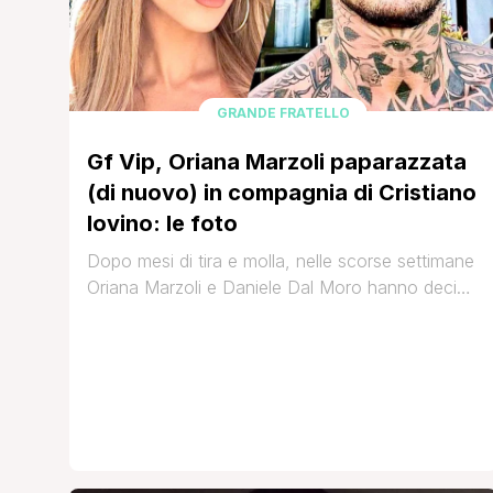
GRANDE FRATELLO
Gf Vip, Oriana Marzoli paparazzata
(di nuovo) in compagnia di Cristiano
Iovino: le foto
Dopo mesi di tira e molla, nelle scorse settimane
Oriana Marzoli e Daniele Dal Moro hanno deciso
di chiudere definitivamente la loro burrascosa e
tormentata storia d'amore e voltare pagina una
volta per tutte: mentre, infatti, l'imprenditore
veneto ha trascorso alcuni giorni in montagna in
compagnia di un'altra ragazza, Oriana ha deciso
di riprendere a [']