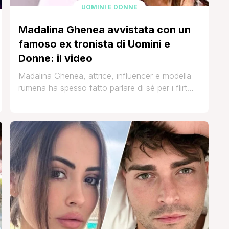
UOMINI E DONNE
Madalina Ghenea avvistata con un
famoso ex tronista di Uomini e
Donne: il video
Madalina Ghenea, attrice, influencer e modella
rumena ha spesso fatto parlare di sé per i flirt
che le sono stati attribuiti. Da quello col
calciatore Nicolò Zaniolo (poi smentito) a quello
con il tennista Grigor Dimitrov (invece
confermato). Qualche tempo fa poi, il
settimanale Oggi le aveva attribuito una liaison in
corso con il discussissimo ex tronista Salvatore
[']