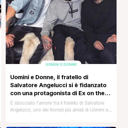
UOMINI E DONNE
Uomini e Donne, il fratello di
Salvatore Angelucci si è fidanzato
con una protagonista di Ex on the
Beach
È sbocciato l'amore fra il fratello di Salvatore
Angelucci, uno dei tronisti più amati di Uomini e
Donne e Klea Marku, una delle concorrenti di
Sex on the Beach, il reality show che in passato