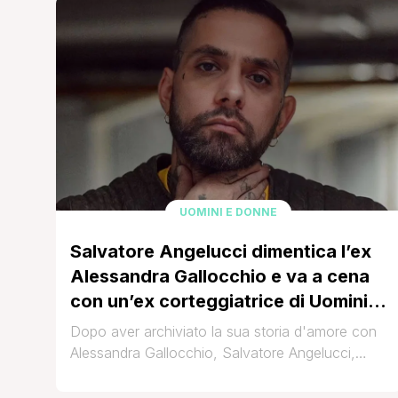
UOMINI E DONNE
Salvatore Angelucci dimentica l’ex
Alessandra Gallocchio e va a cena
con un’ex corteggiatrice di Uomini e
Donne (e cugina di una famosissima
Dopo aver archiviato la sua storia d'amore con
showgirl)
Alessandra Gallocchio, Salvatore Angelucci,
storico tronista di Uomini e Donne, è stato
paparazzato da ThePipol in dolce compagnia di