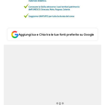
Aggiungi Isa e Chia tra le tue fonti preferite su Google