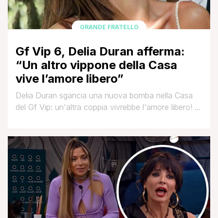
GRANDE FRATELLO
Gf Vip 6, Delia Duran afferma:
“Un altro vippone della Casa
vive l’amore libero”
Delia Duran sgancia una nuova bomba nella Casa
del Gf Vip: un'altra coppia vivrebbe l'amore libero! Il
tema dell'amore libero ha impazzato per tutta questa
sesta edizione del Grande Fratello Vip. Il suo
fautore, Alex Belli, volenti o nolenti protagonista
indiscusso dentro e fuori la Casa, ha portato in
televisione un tema che finora non [']