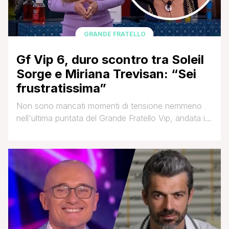
GRANDE FRATELLO
Gf Vip 6, duro scontro tra Soleil
Sorge e Miriana Trevisan: “Sei
frustratissima”
Non sono mancati momenti di tensione nemmeno
nell'ultima puntata del Grande Fratello Vip, andata in
onda ieri sera e condotta come sempre da Alfonso
Signorini. La finale è ormai vicinissima e le
nomination assumono ora un valore diverso, ancora
più forte. Se nei mesi scorsi non andavano giù ai
Vipponi, a pochissime puntate dalla fine [']