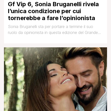
Gf Vip 6, Sonia Bruganelli rivela
l’unica condizione per cui
tornerebbe a fare l’opinionista
Sonia Bruganelli sta per portare a termine il suo
ruolo da opinionista in questa edizione del Grande
Fratello Vip. Più volte la moglie di Paolo Bonolis ha
affermato che questa sua esperienza è stata unica
e dopo la fine del programma tornerà al suo lavoro.
Il pubblico, che all'inizio era sospettoso nei suo
confronti, in [']