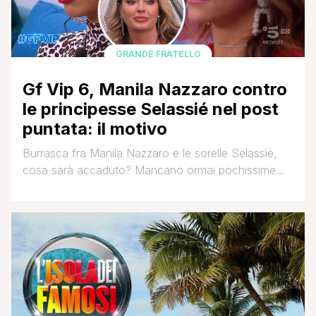
GRANDE FRATELLO
Gf Vip 6, Manila Nazzaro contro
le principesse Selassié nel post
puntata: il motivo
Burrasca fra Manila Nazzaro e le sorelle Selassiè,
cosa sarà accaduto? Mancano ormai pochissime
puntate alla fine dei questa edizione del Grande
Fratello Vip e l'aria all'interno della Casa inizia a farsi
sempre più incandescente. La puntata di ieri sera
condotta come di consueto da Alfonso Signorini ha
riservato alcune sorprese, come l'eliminazione a
sorpresa [']