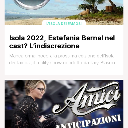
L'ISOLA DEI FAMOSI
Isola 2022, Estefania Bernal nel
cast? L’indiscrezione
Manca ormai poco alla prossima edizione dell’Isola
dei famosi, il reality show condotto da Ilary Blasi in
partenza il 21 Marzo su Canale 5. La conduttrice
sarà affiancata da Nicola Savino e Vladimir Luxuria
opinionisti, mentre Alvin sarà inviato dall'Honduras. Il
cast che va delineandosi giorno dopo giorno
presenta numerose novità, come la divisione in [']