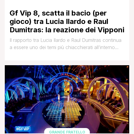
Gf Vip 8, scatta il bacio (per
gioco) tra Lucia Ilardo e Raul
Dumitras: la reazione dei Vipponi
Il rapporto tra Lucia Ilardo e Raul Dumitras continua
a essere uno dei temi più chiacchierati all’interno
della casa del Grande Fratello Vip. L'evoluzione di
questa conoscenza tra i due, è avvenuta nella
serata di sabato scorso. Come di consueto, al
Grande Fratello Vip il sabato sera si è fatta festa. Il
tema di quest'ultima è stata 'cena [']
GRANDE FRATELLO