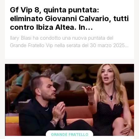
Gf Vip 8, quinta puntata:
eliminato Giovanni Calvario, tutti
contro Ibiza Altea. In
nomination…
Ilary Blasi ha condotto una nuova puntata del
Grande Fratello Vip nella serata del 30 marzo 2025.
Già in apertura di puntata, la conduttrice ha
commentato il clima presente in casa tra i diversi
concorrenti: 'La temperatura in casa è altissima'. In
seguito il GF VIP ha spinto i diversi coinquilini a
baciarsi, seguendo la [']
GRANDE FRATELLO