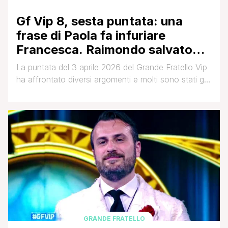
Gf Vip 8, sesta puntata: una
frase di Paola fa infuriare
Francesca. Raimondo salvato
dal pubblico, i nominati sono…
La puntata del 3 aprile 2026 del Grande Fratello Vip
ha affrontato diversi argomenti e molti sono stati gli
scontri protagonisti di puntata. L'episodio del venerdì
sera si è aperto con l'amicizia particolarissima che
lega Raimondo Todaro e Francesca Manzini. La
gieffina ha potuto visionare dei filmati in cui le sue
compagne d'avventura si aprivano [']
GRANDE FRATELLO