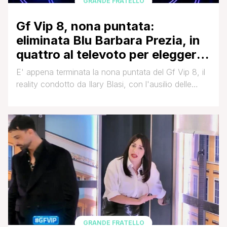
GRANDE FRATELLO
Gf Vip 8, nona puntata:
eliminata Blu Barbara Prezia, in
quattro al televoto per eleggere
la prima finalista
E' appena terminata la nona puntata del Gf Vip 8, il
reality condotto da Ilary Blasi, con l'ausilio delle
opinioniste Cesara Buonamici e Selvaggia Lucarelli.
La puntata è iniziata con i consueti saluti della
conduttrice alle opinioniste e agli eliminati e il recap
della settimana, dopodiché è stato chiuso il televoto
che vedeva in nomination [']
GRANDE FRATELLO