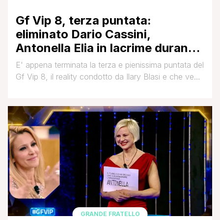
Gf Vip 8, terza puntata:
eliminato Dario Cassini,
Antonella Elia in lacrime durante
l’incontro con Pietro Delle Piane.
E' appena terminata la terza e pienissima puntata del
In nomination…
Gf Vip 8, il reality condotto da Ilary Blasi e che vede
nei panni di opinioniste Cesara Buonamici e
Selvaggia Lucarelli. La conduttrice ha ricordato i
primi candidati all'eliminazione di questa edizione che
erano Dario Cassini, Lucia Ilardo, Marco Berry,
Francesca Manzini, Nicolò Brigante, Raimondo
Todaro e Paola Caruso. Poi una [']
GRANDE FRATELLO