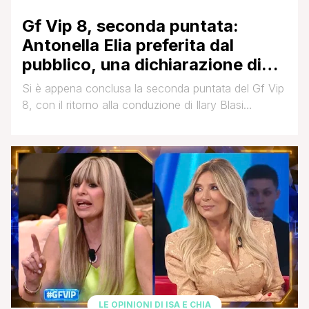
Gf Vip 8, seconda puntata:
Antonella Elia preferita dal
pubblico, una dichiarazione di
Renato in diretta scatena le
Si è appena conclusa la seconda puntata del Gf Vip
polemiche. I nominati sono…
8, con il ritorno alla conduzione di Ilary Blasi
accompagnata dalle opinioniste Selvaggia Lucarelli e
Cesara Buonamici (QUI per il resoconto della prima
puntata). Al televoto, aperto al termine della scorsa
puntata, erano finiti Adriana Volpe, Ibiza Altea, Raul
Dumitras, Renato Biancardi, Lucia Ilardo, Antonella
Elia, [']
LE OPINIONI DI ISA E CHIA