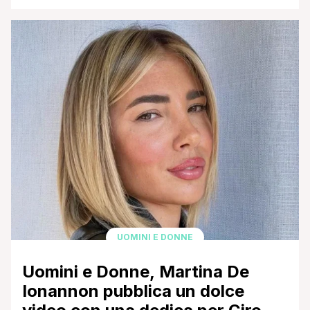
Uomini e Donne nonché attuale fidanzato di Martina
De Ioannon, con la quale Raul aveva partecipato
all'undicesima edizione del reality delle tentazioni.
Nonostante, infatti, sia passato ormai diverso tempo
dalla [']
UOMINI E DONNE
Uomini e Donne, Martina De
Ionannon pubblica un dolce