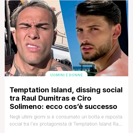
abbiano provato a procedere con i famosi 'piedi di
piombo', non si sono più separati. Convivono
stabilmente a casa di lei a Roma, ma in [']
UOMINI E DONNE
Temptation Island, dissing social
tra Raul Dumitras e Ciro
Solimeno: ecco cos’è successo
Negli ultimi giorni si è consumato un botta e risposta
social tra l'ex protagonista di Temptation Island Raul
Dumitras e Ciro Solimeno, ex corteggiatore di