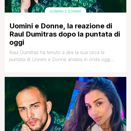
UOMINI E DONNE
Uomini e Donne, la reazione di
Raul Dumitras dopo la puntata di
oggi
Raul Dumitras ha tenuto a dire la sua circa la
puntata di Uomini e Donne andata in onda oggi
pomeriggio. In particolare ieri è stato registrato il
tanto atteso confronto tra Ciro Solimeno, Cristina
Ferrara e Gianmarco Steri. Insieme a loro avrebbe
dovuto presenziare anche Martina De Ioannon che
però ha preferito non accettare l'invito. [']