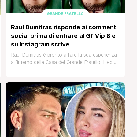
GRANDE FRATELLO
Raul Dumitras risponde ai commenti
social prima di entrare al Gf Vip 8 e
su Instagram scrive…
Raul Dumitras è pronto a fare la sua esperienza
all'interno della Casa del Grande Fratello. L'ex
protagonista di Temptation Island, ricordiamolo,
si è fatto conoscere al pubblico all'interno del
villaggio delle tentazioni dove aveva messo a
dura prova la sua relazione con Martina De
Ioannon. Qui le cose tra i due non andarono del
tutto [']