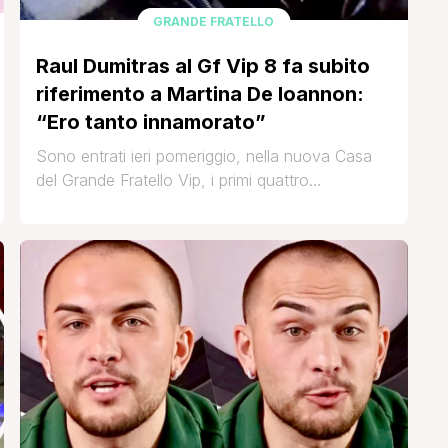
GRANDE FRATELLO
Raul Dumitras al Gf Vip 8 fa subito
riferimento a Martina De Ioannon:
“Ero tanto innamorato”
Sono entrati ieri pomeriggio, nella nuova Casa
del Grande Fratello Vip, i primi quattro
concorrenti: Adriana Volpe, Raul Dumitras, Ibiza
Altea e Renato Biancardi. Gli inquilini
trascorreranno questi primi giorni, in attesa
dell'inizio ufficiale del programma, fissato per
martedì 17 marzo, dormendo in tenda in giardino
ed avendo a disposizione solo un bagno
chimico. Potete [']