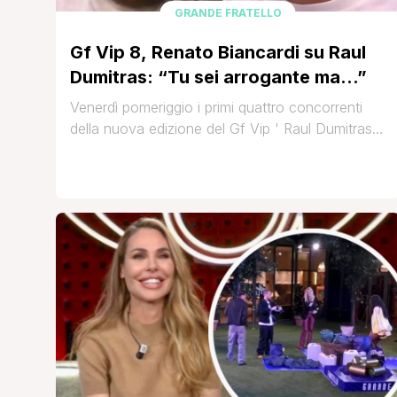
GRANDE FRATELLO
Gf Vip 8, Renato Biancardi su Raul
Dumitras: “Tu sei arrogante ma…”
Venerdì pomeriggio i primi quattro concorrenti
della nuova edizione del Gf Vip ' Raul Dumitras,
Ibiza Altea, Renato Biancardi e Adriana Volpe '
hanno fatto il loro ingresso in Casa e non hanno
esitato a scambiarsi confidenze per conoscersi
meglio, ma anche pareri sui loro futuri coinquilini.
Renato, ad esempio ha posto agli altri gieffini [']