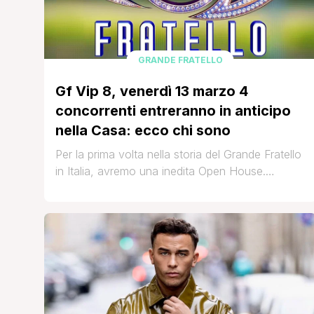
GRANDE FRATELLO
Gf Vip 8, venerdì 13 marzo 4
concorrenti entreranno in anticipo
nella Casa: ecco chi sono
Per la prima volta nella storia del Grande Fratello
in Italia, avremo una inedita Open House.
Quattro concorrenti, infatti, entreranno nella
Casa questo venerdì, 13 marzo, e quindi prima
della partenza ufficiale del reality che è fissata
per martedì 17 marzo. I primi giorni di questi primi
4 concorrenti saranno già visibili sulle
piattaforme dedicate [']