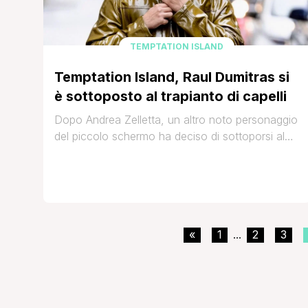
TEMPTATION ISLAND
Temptation Island, Raul Dumitras si
è sottoposto al trapianto di capelli
Dopo Andrea Zelletta, un altro noto personaggio
del piccolo schermo ha deciso di sottoporsi al
trapianto di capelli. Stiamo parlando di Raul
Dumitras, discusso ex concorrente
dell’undicesima edizione di Temptation Island, a
cui aveva partecipato insieme alla fidanzata di
allora Martina De Ioannon. Terminata
«
1
2
3
l'esperienza nel reality e anche la loro storia, tra i
...
due [']