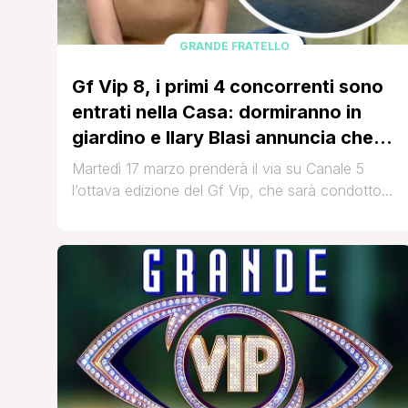
GRANDE FRATELLO
Gf Vip 8, i primi 4 concorrenti sono
entrati nella Casa: dormiranno in
giardino e Ilary Blasi annuncia che…
Martedì 17 marzo prenderà il via su Canale 5
l’ottava edizione del Gf Vip, che sarà condotto
da Ilary Blasi con la partecipazione in studio di
Selvaggia Lucarelli e Cesara Buonamici nei panni
delle opinioniste d’eccezione. Durante la diretta
faranno il loro ingresso in Casa i nuovi
concorrenti, tutti tranne quattro che proprio in
questi [']