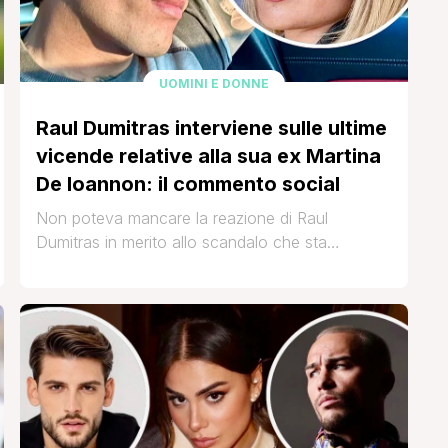
UOMINI E DONNE
Raul Dumitras interviene sulle ultime
vicende relative alla sua ex Martina
De Ioannon: il commento social
Non poteva mancare la reazione di Raul
Dumitras in merito allo scandalo che sta
coinvolgendo la sua ex Martina De Ioannon
negli ultimi giorni. L’ex volto di Temptation Island,
il reality delle tentazioni che lo aveva visto
protagonista insieme all’ex tronista qualche
edizione fa, incalzato da un suo follower, si è
lasciato andare a un [']