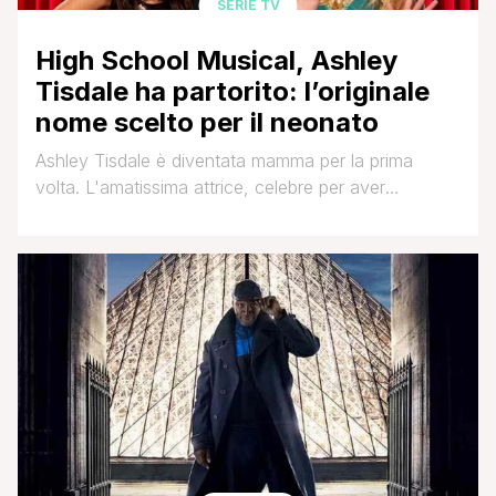
SERIE TV
High School Musical, Ashley
Tisdale ha partorito: l’originale
nome scelto per il neonato
Ashley Tisdale è diventata mamma per la prima
volta. L'amatissima attrice, celebre per aver
interpretato Sharpay Evans nel film Disney High
School Musical, ha dato alla luce la sua bimba.
L'attrice è sposata dal 2013 con il produttore
musicale Cristopher French e la coppia a settembre,
su Instagram, aveva annunciato la dolce notizia ed il
mese [']