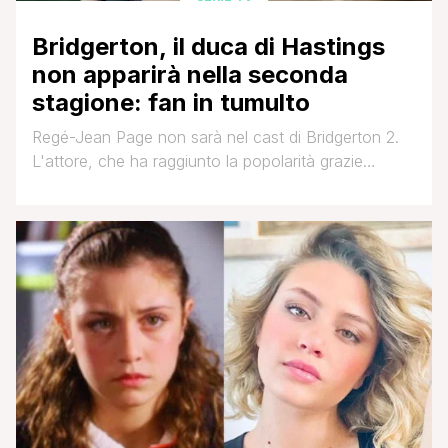
Bridgerton, il duca di Hastings
non apparirà nella seconda
stagione: fan in tumulto
Regé-Jean Page non sarà nel cast di Bridgerton 2.
L'attore, che ha raggiunto la popolarità grazie
all'interpretazione del Duca di Hastings, non sarà tra
i protagonisti della seconda stagione della serie tv
dispibibile su Netflix che negli scorsi mesi ha
raggiunto numeri da record. Il secondo capitolo
racconterà le avventure di un altro membro della [']