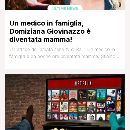
ULTIME NEWS
Un medico in famiglia,
Domiziana Giovinazzo è
diventata mamma!
Un'attrice dell'amata serie tv di Rai 1 Un medico in
famiglia è da poche ore diventata mamma. Stiamo
parlando della giovanissima Domiziana Giovinazzo
che sul set vestiva i panni della piccola Elena
Martini, figlia di Lele, interpretato da Giulio Scarpati,
e Alice, interpretata da Claudia Pandolfi. ' L'attrice,
che in molti ricorderanno in tenera età [']