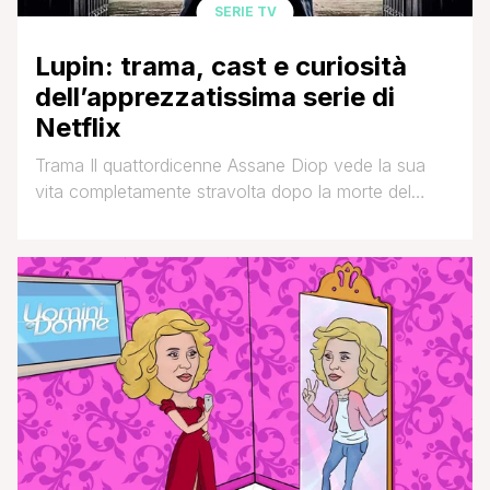
SERIE TV
Lupin: trama, cast e curiosità
dell’apprezzatissima serie di
Netflix
Trama Il quattordicenne Assane Diop vede la sua
vita completamente stravolta dopo la morte del
padre, condannato per un crimine che non ha
commesso, fatto che lo porta a covare
un'irrefrenabile voglia di vendetta e giustizia verso la
ricca famiglia che l'ha accusato. Venticinque anni
dopo Assane, che intanto si mantiene commettendo
piccoli furti, decide di portarla a compimento [']