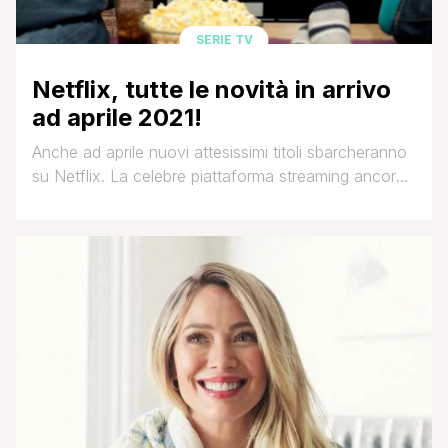
SERIE TV
Netflix, tutte le novità in arrivo
ad aprile 2021!
Anche ad aprile nuovi attesissimi titoli sbarcheranno
su Netflix. La celebre piattaforma streaming ancora
una volta si conferma una garanzia per gli
appassionati ai film e alle serie tv. Dal due sarà
disponibile Concrete Cowboy, adattamento
cinematografico del romanzo del 2011 Ghetto
Cowboy scritto da Greg Neri. Stessa data per The
Serpent, miniserie televisiva che [']