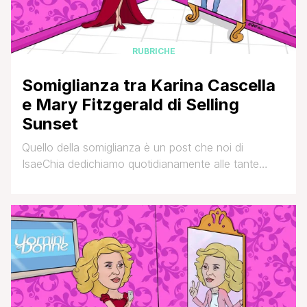
RUBRICHE
Somiglianza tra Karina Cascella
e Mary Fitzgerald di Selling
Sunset
Quello della somiglianza è un post che noi di
IsaeChia dedichiamo quotidianamente alle tante
segnalazioni inviateci dai lettori del nostro sito (via
mail a isa.e.chia@gmail.com o via social network,
tramite le nostre pagine Facebook, Twitter o
Instagram) che propongono una similitudine fisica
che loro riscontrano, nei tratti o nei colori, tra due
personaggi della televisione, [']