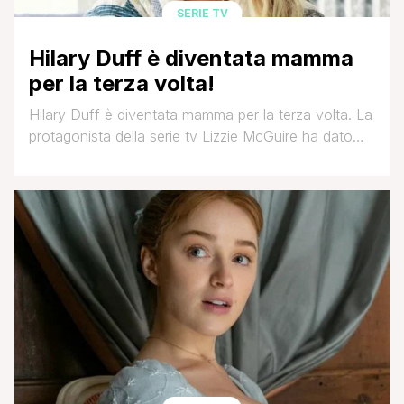
SERIE TV
Hilary Duff è diventata mamma
per la terza volta!
Hilary Duff è diventata mamma per la terza volta. La
protagonista della serie tv Lizzie McGuire ha dato
alla luce il suo terzo figlio. Si tratta di una bellissima
femminuccia nata il 24 marzo 2021. Il suo nome è
Mae James Bair e ad annunciare la notizia è stata
proprio la Duff che su Instagram [']