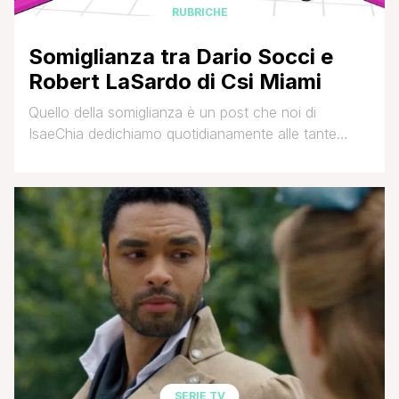
RUBRICHE
Somiglianza tra Dario Socci e
Robert LaSardo di Csi Miami
Quello della somiglianza è un post che noi di
IsaeChia dedichiamo quotidianamente alle tante
segnalazioni inviateci dai lettori del nostro sito (via
mail a isa.e.chia@gmail.com o via social network,
tramite le nostre pagine Facebook, Twitter o
Instagram) che propongono una similitudine fisica
che loro riscontrano, nei tratti o nei colori, tra due
personaggi della televisione, [']
SERIE TV