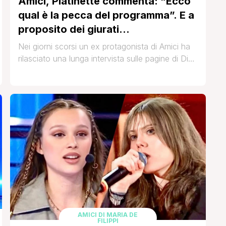
Amici, Platinette commenta: “Ecco
qual è la pecca del programma”. E a
proposito dei giurati…
Nei giorni scorsi un ex protagonista di Amici ha
rilasciato una lunga intervista sulle pagine di Di
Più dove non le ha mandate a dire al talent
show di Maria De Filippi, in particolare ai suoi tre
giurati, ovvero Michele Bravi, Giuseppe Giofrè e
Cristiano Malgioglio. Platinette, ovvero Mauro
Coruzzi, ha fatto parte del programma [']
AMICI DI MARIA DE
FILIPPI