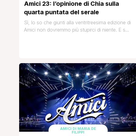
Amici 23: l’opinione di Chia sulla
quarta puntata del serale
Sì, lo so che giunti alla ventritreesima edizione di
Amici non dovremmo più stupirci di niente. E so
anche che non solo non è stata la prima volta
(ça va sans dire), ma ovviamente non sarà
manco l'ultima che ci troveremo a sguazzare
così audacemente nel pongoregolamento,
figuriamoci. Ma posso dire lo stesso che ho [']
AMICI DI MARIA DE
FILIPPI