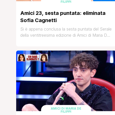
FILIPPI
Amici 23, sesta puntata: eliminata
Sofia Cagnetti
Si è appena conclusa la sesta puntata del Serale
della ventitreesima edizione di Amici di Maria De
Filippi, il fortunato talent show di Canale 5.
Anche quest'anno i giudici del Serale sono
Giuseppe Giofrè, Cristiano Malgioglio e Michele
Bravi. Nel corso delle precedenti puntate, i tre
giurati hanno decretato l'eliminazione di sette
allievi: Ayle, Kumo, [']
AMICI DI MARIA DE
FILIPPI