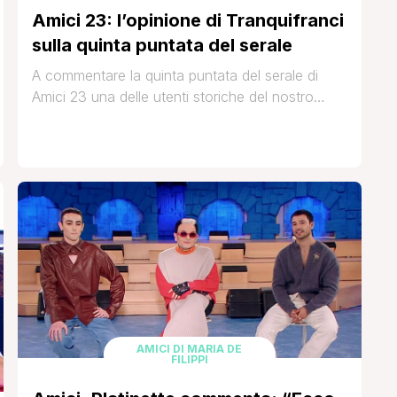
Amici 23: l’opinione di Tranquifranci
sulla quinta puntata del serale
A commentare la quinta puntata del serale di
Amici 23 una delle utenti storiche del nostro
blog. Eccovi l'opinione della nostra
Tranquifranci: La puntata si apre con Maria De
Filippi vestita di rosso e i tre giudici impegnati in
un’esibizione, della quale ricordo solo Giuseppe
Gioffrè unto come un’anguilla scivolosa che
balla a petto nudo [']
AMICI DI MARIA DE
FILIPPI