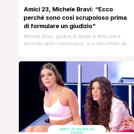
Amici 23, Michele Bravi: “Ecco
perché sono così scrupoloso prima
di formulare un giudizio”
Michele Bravi, giudice al serale di Amici per il
secondo anno consecutivo, si è raccontato alla
rivista Tv Sorrisi e Canzoni. Alla domanda se la
poltrona rossa da giudice sia comoda, Bravi ha
risposto: Da un punto di vista del design si, è
morbida e bella. Ma quando entro nel ruolo di
giudice divento molto [']
AMICI DI MARIA DE
FILIPPI