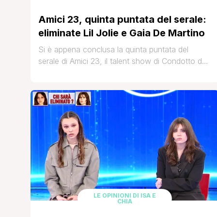
Amici 23, quinta puntata del serale:
eliminate Lil Jolie e Gaia De Martino
Si è appena conclusa la quinta puntata del
serale di Amici 23, il talent show di Condotto da
Maria De Filippi, in cui gli allievi ancora in gara si
sfidano in esibizioni di canto e di ballo con lo
scopo di conquistare la tanto desiderata finale e
la vittoria del programma. A giudicare le
performance [']
LE OPINIONI DI ISA E
CHIA