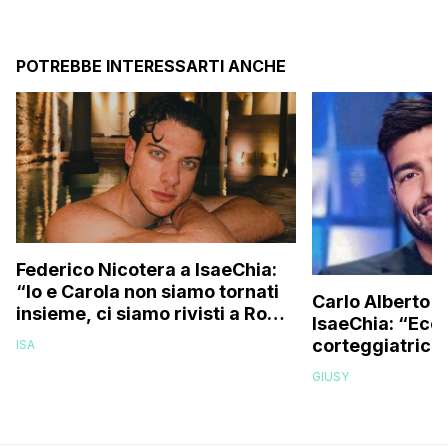
POTREBBE INTERESSARTI ANCHE
Federico Nicotera a IsaeChia:
“Io e Carola non siamo tornati
Carlo Alberto M
insieme, ci siamo rivisti a Roma
IsaeChia: “Ecco
e…”
corteggiatrici 
ISA
edizione potre
GIUSY
interessarmi”