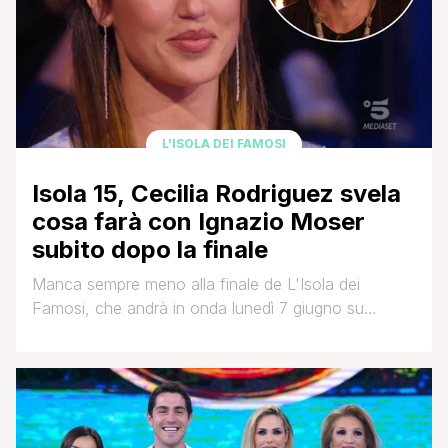
L'ISOLA DEI FAMOSI
Isola 15, Cecilia Rodriguez svela
cosa farà con Ignazio Moser
subito dopo la finale
Manca sempre meno alla finale de L'Isola dei
Famosi, che andrà in onda lunedì 7 giugno su
Canale 5. Sono sei i naufraghi arrivati alla fine di
questo duro percorso: Awed, Matteo Diamante,
Valentina Persia, Beatrice Marchetti, Andrea Cerioli e
Ignazio Moser. Come già anticipato, nella puntata di
domani sera vedremo sbarcare in Honduras due [']