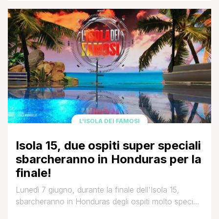
ricordano di lei come corteggiatrice nel primo trono
di Andrea Cerioli, oggi finalista de L'Isola dei Famosi.
In quell'occasione al termine del suo percorso il bel
bolognese non scelse ma fu la ragazza [']
L'ISOLA DEI FAMOSI
Isola 15, due ospiti super speciali
sbarcheranno in Honduras per la
finale!
Lunedì 7 giugno, durante la finale dell'Isola 15,
sbarcheranno in Honduras degli ospiti molto speciali.
Per la prima volta nella storia, in occasione