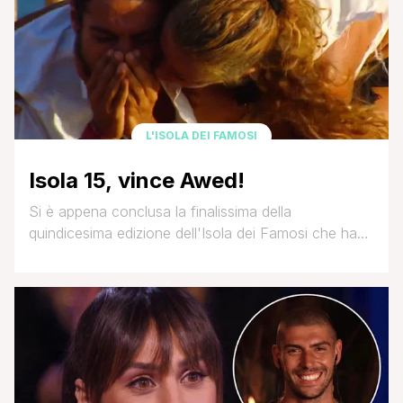
L'ISOLA DEI FAMOSI
Isola 15, vince Awed!
Si è appena conclusa la finalissima della
quindicesima edizione dell'Isola dei Famosi che ha
visto trionfare Awed col 61% di voti, seconda
Valentina Persia , terzo Andrea Cerioli. Al quarto
posto si è posizionato Ignazio Moser, al quinto
Beatrice Marchetti e al sesto Matteo Diamante.
Ripercorriamo insieme questa puntata ricca di
emozioni! La serata si [']