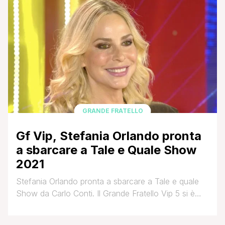
puntata del reality la showgirl nostrana Valeria Marini
ha dovuto interrompere la sua avventura nello show
dei cugini spagnoli. Il pubblico infatti ha eliminato
definitivamente Valeria tramite il [']
GRANDE FRATELLO
Gf Vip, Stefania Orlando pronta
a sbarcare a Tale e Quale Show
2021
Stefania Orlando pronta a sbarcare a Tale e quale
Show da Carlo Conti. Il Grande Fratello Vip 5 si è
concluso ormai da diversi mesi ma i suoi protagonisti
continuano a essere sotto i riflettori. Esempio più