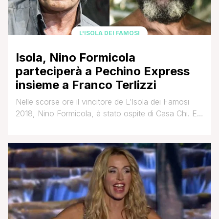
L'ISOLA DEI FAMOSI
Isola, Nino Formicola
parteciperà a Pechino Express
insieme a Franco Terlizzi
Nelle scorse ore il vincitore de L’Isola dei Famosi
2018, Nino Formicola, è stato ospite di Casa Chi. E
l’attore si è ancora una volta distinto per il suo piglio
e per la sua schiettezza. Doti che, insieme all'ironia,
gli permisero di trionfare due anni fa nel reality di
Canale 5 e conquistare la simpatia [']