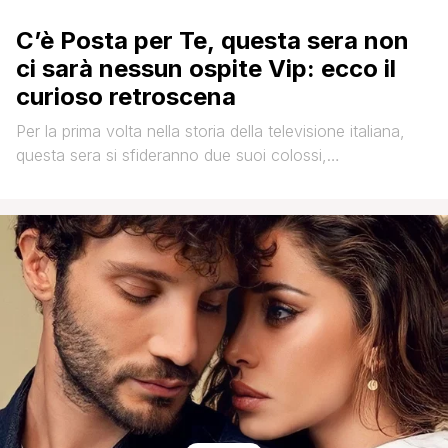
C’è Posta per Te, questa sera non
ci sarà nessun ospite Vip: ecco il
curioso retroscena
Per la prima volta nella storia della televisione italiana,
questa sera si sfideranno due suoi colossi,
rispettivamente di Canale 5 e Rai Uno, ovvero C'è Posta
per Te e il Festival di Sanremo. Maria De Filippi,
consapevole del successo del suo programma, ha
deciso di schierarsi contro il 'sabato santo' della tv di
Stato. In [']