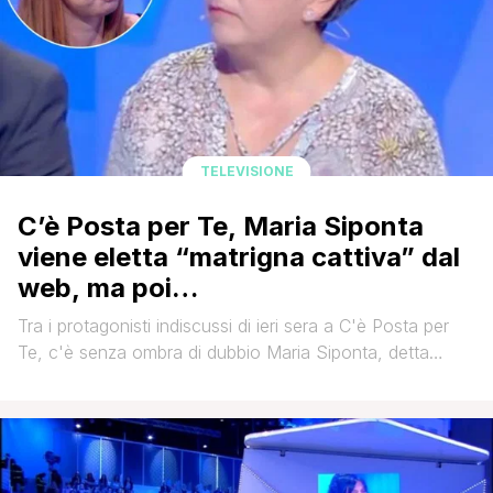
TELEVISIONE
C’è Posta per Te, Maria Siponta
viene eletta “matrigna cattiva” dal
web, ma poi…
Tra i protagonisti indiscussi di ieri sera a C'è Posta per
Te, c'è senza ombra di dubbio Maria Siponta, detta
Sipontina, che non è di certo passata inosservata
neppure al popolo del web. Nei confronti della donna,
infatti, sono state mosse diverse critiche da parte dei
telespettatori. Il motivo? Il ruolo da 'matrigna cattiva' che
[']