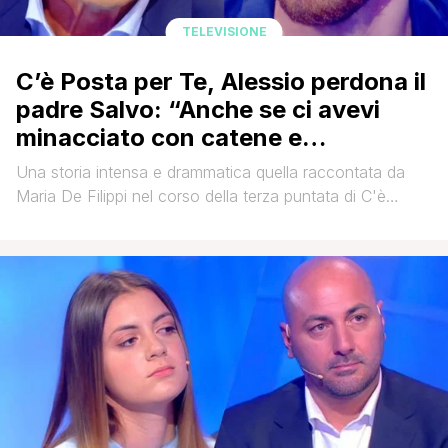
TELEVISIONE
C’è Posta per Te, Alessio perdona il
padre Salvo: “Anche se ci avevi
minacciato con catene e
taglierino…”
Una storia intensa e drammatica quella raccontata da
Maria De Filippi nel corso della terza puntata di C'è
Posta per Te andata in onda ieri sera. Una storia
dolorosa, fatta di lutti e di separazioni, di parole non
dette e di fatti sconvolgenti che hanno emozionato il
pubblico presente in studio e i telespettatori da [']