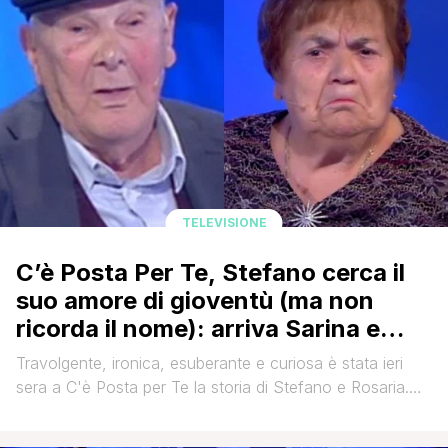
[']
TELEVISIONE
C’è Posta Per Te, Stefano cerca il
suo amore di gioventù (ma non
ricorda il nome): arriva Sarina e
scatena l’ilarità in studio!
Travolgente, ironica, esuberante e curiosa è stata ieri
sera a C'è Posta per Te la storia di Stefano e Rosaria.
Approdato negli studi di Maria De Filippi per rincontrare il
suo amore di gioventù dopo ben 71 anni, il 91enne