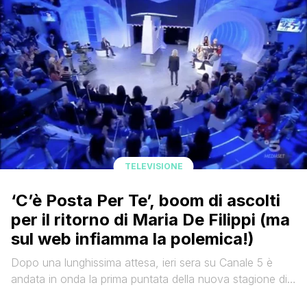
Stefano, un uomo al passo con i tempi, appassionato
delle nuove tecnologie, non ricordava però [']
TELEVISIONE
‘C’è Posta Per Te’, boom di ascolti
per il ritorno di Maria De Filippi (ma
sul web infiamma la polemica!)
Dopo una lunghissima attesa, ieri sera su Canale 5 è
andata in onda la prima puntata della nuova stagione di
C'è Posta Per Te. Tra gli ospiti di Maria De Filippi,