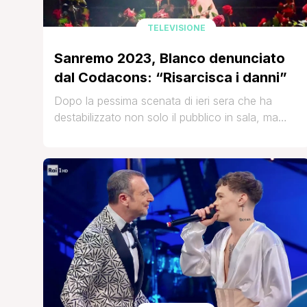
TELEVISIONE
Sanremo 2023, Blanco denunciato
dal Codacons: “Risarcisca i danni”
Dopo la pessima scenata di ieri sera che ha
destabilizzato non solo il pubblico in sala, ma
anche gli stessi Amadeus e Gianni Morandi, per
Blanco è arrivata la denuncia da parte del
Codacons. L’associazione ha chiesto infatti alla
procura di Imperia di aprire un’indagine dopo la
sfuriata del cantante sul palco della
settantatreesima edizione [']