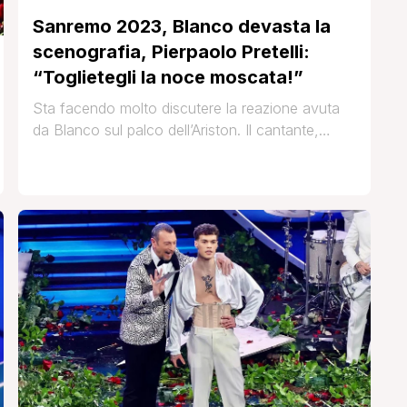
Sanremo 2023, Blanco devasta la
scenografia, Pierpaolo Pretelli:
“Toglietegli la noce moscata!”
Sta facendo molto discutere la reazione avuta
da Blanco sul palco dell’Ariston. Il cantante,
durante la sua performance, ha iniziato a
distruggere la scenografia floreale provocando
indignazione nel pubblico presente. Dopo le
parole di Amadeus, numerosi volti noti hanno
commentato l’accaduto. Da Selvaggia Lucarelli a
Francesca Barra, in molti hanno condannato il
comportamento del cantante. [']