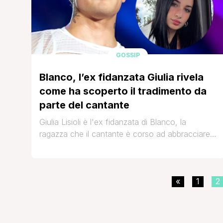
GOSSIP
Blanco, l’ex fidanzata Giulia rivela
come ha scoperto il tradimento da
parte del cantante
Giulia Lisioli è l'ex fidanzata di Blanco, la
ragazza che il cantante è corso ad abbracciare
dopo la vittoria del Festival di Sanremo. I due si
sono conosciuti a scuola e hanno vissuto un
amore che è durato per diversi anni. La crisi è
«
1
2
arrivata subito dopo la vittoria di Sanremo. I loro
rapporti sono [']