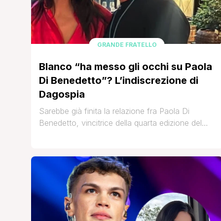
GRANDE FRATELLO
Blanco “ha messo gli occhi su Paola
Di Benedetto”? L’indiscrezione di
Dagospia
Sarebbe già finita la relazione fra Paola Di
Benedetto, vincitrice della quarta edizione del
Grande Fratello Vip, e Rkomi, il cantante che
abbiamo visto all'ultimo Festival di Sanremo e
nuovo giudice della prossima edizione di X
Factor, insieme a Fedez, Ambra Angiolini e
Dargen D'Amico. La coppia era stata
paparazzata dal settimanale Chi mentre si
baciava. [']