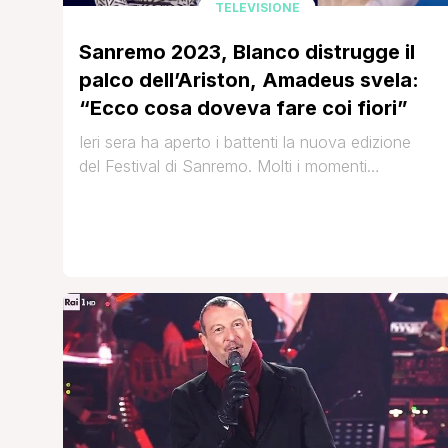
TELEVISIONE
Sanremo 2023, Blanco distrugge il
palco dell’Ariston, Amadeus svela:
“Ecco cosa doveva fare coi fiori”
Ieri sera ha aperto i battenti la nuova edizione
del Festival di Sanremo. Molti i momenti
emozionanti del primo appuntamento della
kermesse: dalla standing ovation dei Pooh al
monologo di Chiara Ferragni. Sta facendo però
chiacchiere un episodio che non è affatto
piaciuto ai telespettatori e che ha visto
protagonista Blanco. Il cantante, intervenuto
come [']