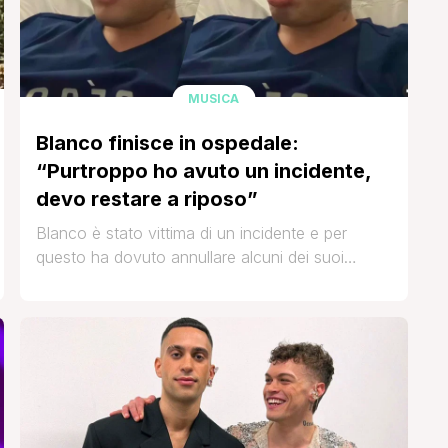
MUSICA
Blanco finisce in ospedale:
“Purtroppo ho avuto un incidente,
devo restare a riposo”
Blanco è stato vittima di un incidente e per
questo ha dovuto annullare alcuni dei suoi
spettacoli che si sarebbero dovuti tenere nei
prossimi giorni. Per fortuna nulla di grave, dato
che è stato lui stesso a comunicare questa
situazione ai suoi fan. Il cantante ha pubblicato
un video che lo ritrae in ospedale e [']